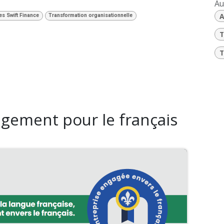
Au
A
es Swift Finance
Transformation organisationnelle
T
T
gement pour le français