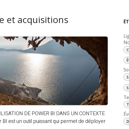
e et acquisitions
ÉT
Li
No
C
É
So
S
S
Te
T
TILISATION DE POWER BI DANS UN CONTEXTE
Év
 est un outil puissant qui permet de déployer
D