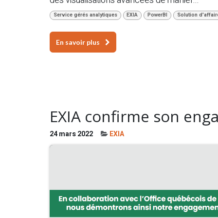
des visualisations avancées de manièr...
Service gérés analytiques
EXIA
PowerBI
Solution d'affair
En savoir plus
EXIA confirme son enga
24 mars 2022
EXIA