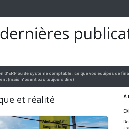
OGUE
CARRIÈRES
FAQ
À PROPOS
Postes
dernières publica
on d'ERP ou de système comptable : ce que vos équipes de fin
ent (mais n'osent pas toujours dire)
ue et réalité
À
EXI
De
sou