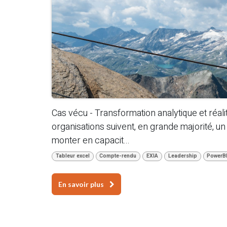
Cas vécu - Transformation analytique et réal
organisations suivent, en grande majorité, un 
monter en capacit...
Tableur excel
Compte-rendu
EXIA
Leadership
PowerB
En savoir plus