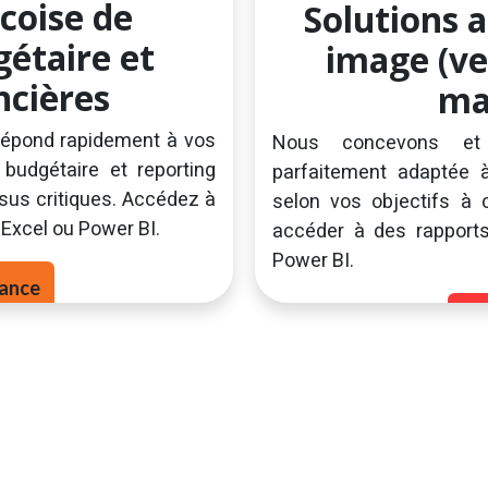
coise de
Solutions a
gétaire et
image (ve
ncières
mar
i répond rapidement à vos
Nous concevons et 
 budgétaire et reporting
parfaitement adaptée à
sus critiques. Accédez à
selon vos objectifs à
 Excel ou Power BI.
a
ccéder à des rapport
Power BI.
​​ce​​
Ex