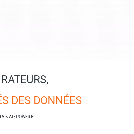
RATEURS,
ÉS DES DONNÉES
A & AI • POWER BI