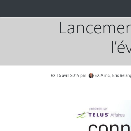
Se rendre au contenu
ACCUEIL
EXPERTISES
SOLUTIONS
BL
Lancement
l’
EXIA inc., Eric Belan
15 avril 2019
par