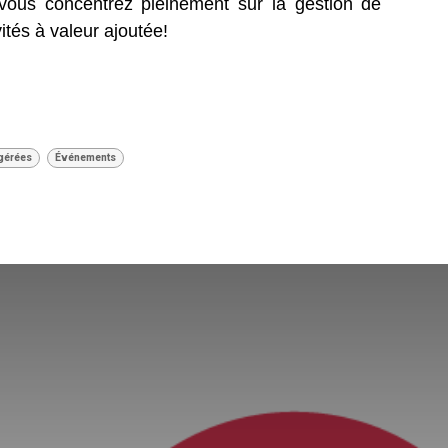
ous concentrez pleinement sur la gestion de
vités à valeur ajoutée!
 gérées
Événements