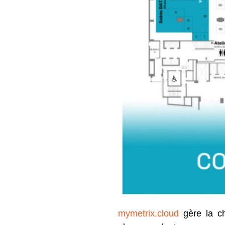
my
metrix
.cloud
gère la ch