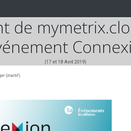
OGUE
CARRIÈRES
FAQ
À PROPOS
Postes
 de mymetrix.clo
événement Connex
(17 et 18 Avril 2019)
ger (inactif)