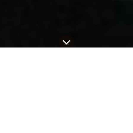
EXIA inc., Eric Belanger (inactif)
6 mai 2019
par
EXIA
est toujours bien présent dans sa communauté et participe
activement à la bonne formation de la relève de demain. Notre
architecte de données Sébastien Notebaert était présent hier soir
dans les bureaux de l’
ÉTS
à Montréal pour partager son
expérience sur des sujets tels que l’architecture de solutions
analytiques et la gouvernance de données. Sa présentation était
offerte lors d’un cours d’une durée de deux heures organisé dans
le cadre du cours de maîtrise intitulé
entrepôt de données et