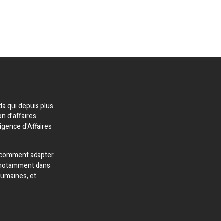
a qui depuis plus
on d’affaires
ligence d'Affaires
 comment adapter
s, notamment dans
Humaines, et