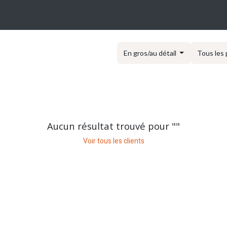
OGUE
CARRIÈRES
FAQ
À PROPOS
Postes
En gros/au détail
Tous les 
Aucun résultat trouvé pour "
"
Voir tous les clients