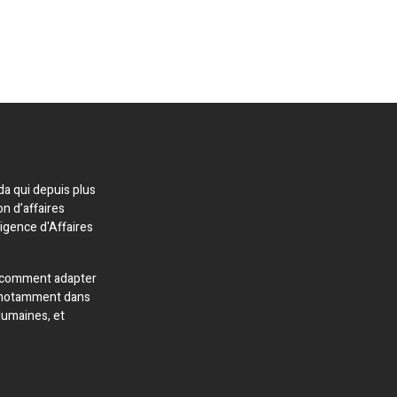
a qui depuis plus
on d’affaires
ligence d'Affaires
 comment adapter
s, notamment dans
Humaines, et