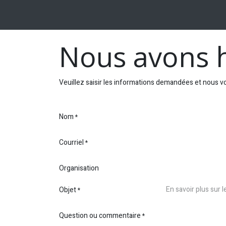
Se rendre au contenu
ACCUEIL
EXPERTISES
SOLUTIONS
BL
Nous avons h
Veuillez saisir les informations demandées et nous vo
Nom
*
Courriel
*
Organisation
Objet
*
Question ou commentaire
*