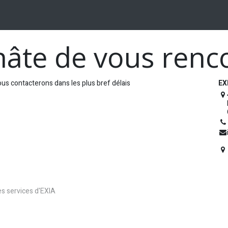
OGUE
CARRIÈRES
FAQ
À PROPOS
Postes
âte de vous renc
us contacterons dans les plus bref délais
EXI